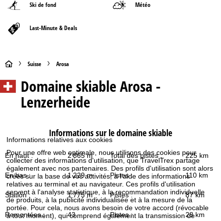
Ski de fond
Météo
Last-Minute & Deals
P
Suisse
Arosa
Domaine skiable
Arosa -
a
Lenzerheide
g
e
Informations sur le domaine skiable
Informations relatives aux cookies
d
Pour une offre web optimale, nous utilisons des cookies pour
En haut :
2 865 m
Total des pistes :
225 km
collecter des informations d'utilisation, que TravelTrex partage
'
également avec nos partenaires. Des profils d'utilisation sont alors
En bas :
1 229 m
Pistes :
110 km
créés sur la base de vos activités, à l'aide des informations
relatives au terminal et au navigateur. Ces profils d'utilisation
a
servent à l'analyse statistique, à la recommandation individuelle
Station :
1 775 m
Pistes :
87 km
de produits, à la publicité individualisée et à la mesure de la
c
portée. Pour cela, nous avons besoin de votre accord (révocable
Remontées :
43
Pistes :
28 km
à tout moment), qui comprend également la transmission de