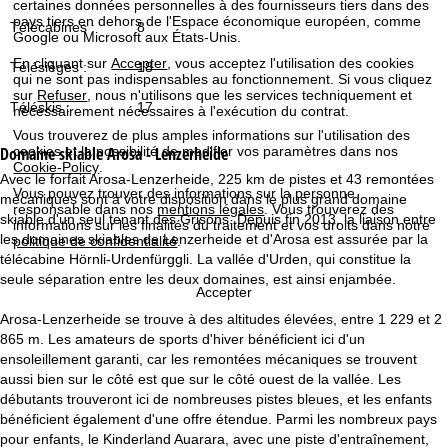
certaines données personnelles à des fournisseurs tiers dans des
c
pays tiers en dehors de l'Espace économique européen, comme
Télécabines :
8
Google ou Microsoft aux États-Unis.
u
En cliquant sur
Accepter
, vous acceptez l'utilisation des cookies
Télésièges :
18
qui ne sont pas indispensables au fonctionnement. Si vous cliquez
e
sur
Refuser
, nous n'utilisons que les services techniquement et
Téléskis :
17
nécessairement nécessaires à l'exécution du contrat.
i
Vous trouverez de plus amples informations sur l'utilisation des
Domaine skiable
Arosa - Lenzerheide
cookies et la possibilité de modifier vos paramètres dans nos
Cookie-Policy
.
l
Avec le forfait Arosa-Lenzerheide, 225 km de pistes et 43 remontées
Vous pouvez trouver des informations sur la personne
mécaniques sont à votre disposition dans le plus grand domaine
responsable dans nos
mentions légales
. Vous trouverez des
skiable d'un seul tenant des Grisons. Depuis fin 2013, la liaison entre
informations sur les finalités du traitement et vos droits dans notre
les domaines skiables de Lenzerheide et d'Arosa est assurée par la
politique de confidentialité
.
télécabine Hörnli-Urdenfürggli. La vallée d'Urden, qui constitue la
seule séparation entre les deux domaines, est ainsi enjambée.
Accepter
Arosa-Lenzerheide se trouve à des altitudes élevées, entre 1 229 et 2
865 m. Les amateurs de sports d'hiver bénéficient ici d'un
ensoleillement garanti, car les remontées mécaniques se trouvent
aussi bien sur le côté est que sur le côté ouest de la vallée. Les
débutants trouveront ici de nombreuses pistes bleues, et les enfants
bénéficient également d'une offre étendue. Parmi les nombreux pays
pour enfants, le Kinderland Auarara, avec une piste d'entraînement,