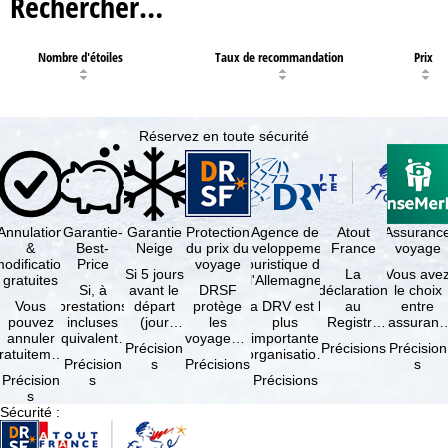
Rechercher…
Nombre d'étoiles
Taux de recommandation
Prix
Réservez en toute sécurité
Annulation
Garantie-
Garantie
Protection
Agence de
Atout
Assuranc
&
Best-
Neige
du prix du
développement
France
voyage
odification
Price
voyage
touristique de
Si 5 jours
La
Vous ave
gratuites
l'Allemagne
Si, à
avant le
DRSF
déclaration
le choix
Vous
prestations
départ
protège
La DRV est la
au
entre
pouvez
incluses
(jour
les
plus
Registre
l'assuranc
annuler
équivalentes
d'arrivée),
voyageurs
importante
des
annulatio
Précision
Précisions
Précision
ratuitement
et sous
tous les
qui
organisation
Opérateurs
et
Précision
s
Précisions
s
dans les 5
réserve de
domaines
réservent
des
de
interruptio
Précision
s
Précisions
ours suivant
disponibilités,
skiables
un voyage
professionnels
Voyages et
de séjour
s
la
vous …
inclus …
à forfait
du tourisme
de Séjours
et …
Sécurité
:
éservation,
ou des
(agences …
est
à …
services
obligatoire