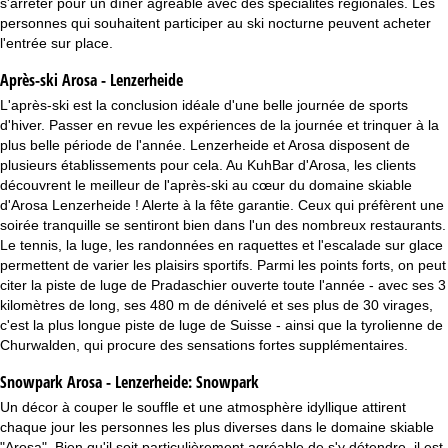
s'arrêter pour un dîner agréable avec des spécialités régionales. Les
personnes qui souhaitent participer au ski nocturne peuvent acheter
l'entrée sur place.
Après-ski Arosa - Lenzerheide
L'après-ski est la conclusion idéale d'une belle journée de sports
d'hiver. Passer en revue les expériences de la journée et trinquer à la
plus belle période de l'année. Lenzerheide et Arosa disposent de
plusieurs établissements pour cela. Au KuhBar d'Arosa, les clients
découvrent le meilleur de l'après-ski au cœur du domaine skiable
d'Arosa Lenzerheide ! Alerte à la fête garantie. Ceux qui préfèrent une
soirée tranquille se sentiront bien dans l'un des nombreux restaurants.
Le tennis, la luge, les randonnées en raquettes et l'escalade sur glace
permettent de varier les plaisirs sportifs. Parmi les points forts, on peut
citer la piste de luge de Pradaschier ouverte toute l'année - avec ses 3
kilomètres de long, ses 480 m de dénivelé et ses plus de 30 virages,
c'est la plus longue piste de luge de Suisse - ainsi que la tyrolienne de
Churwalden, qui procure des sensations fortes supplémentaires.
Snowpark Arosa - Lenzerheide:
Snowpark
Un décor à couper le souffle et une atmosphère idyllique attirent
chaque jour les personnes les plus diverses dans le domaine skiable
"Arosa". Bien qu'il soit particulièrement agréable de s'y détendre, il est