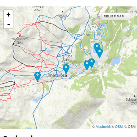
+
RELIEF MAP
-
©
Maptoolkit
©
OSM
, © OSM