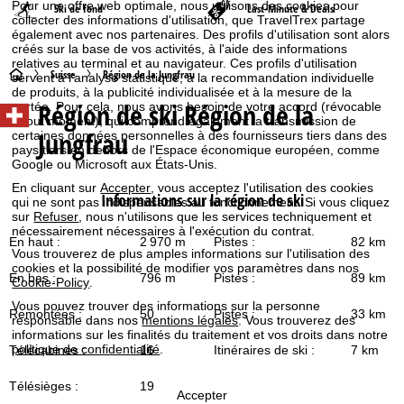
Pour une offre web optimale, nous utilisons des cookies pour
Ski de fond
Last-Minute & Deals
collecter des informations d'utilisation, que TravelTrex partage
également avec nos partenaires. Des profils d'utilisation sont alors
créés sur la base de vos activités, à l'aide des informations
relatives au terminal et au navigateur. Ces profils d'utilisation
P
Suisse
Région de la Jungfrau
servent à l'analyse statistique, à la recommandation individuelle
de produits, à la publicité individualisée et à la mesure de la
Région de ski Région de la
portée. Pour cela, nous avons besoin de votre accord (révocable
a
à tout moment), qui comprend également la transmission de
Jungfrau
certaines données personnelles à des fournisseurs tiers dans des
g
pays tiers en dehors de l'Espace économique européen, comme
Google ou Microsoft aux États-Unis.
e
En cliquant sur
Accepter
, vous acceptez l'utilisation des cookies
Informations sur la région de ski
qui ne sont pas indispensables au fonctionnement. Si vous cliquez
sur
Refuser
, nous n'utilisons que les services techniquement et
d
nécessairement nécessaires à l'exécution du contrat.
En haut :
2 970 m
Pistes :
82 km
Vous trouverez de plus amples informations sur l'utilisation des
'
cookies et la possibilité de modifier vos paramètres dans nos
En bas :
796 m
Pistes :
89 km
Cookie-Policy
.
a
Vous pouvez trouver des informations sur la personne
Remontées :
50
Pistes :
33 km
responsable dans nos
mentions légales
. Vous trouverez des
c
informations sur les finalités du traitement et vos droits dans notre
politique de confidentialité
.
Télécabines :
16
Itinéraires de ski :
7 km
c
Télésièges :
19
Accepter