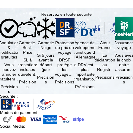
Réservez en toute sécurité
Annulation
Garantie-
Garantie
Protection
Agence de
Atout
Assuranc
&
Best-
Neige
du prix du
développement
France
voyage
odification
Price
voyage
touristique de
Si 5 jours
La
Vous ave
gratuites
l'Allemagne
Si, à
avant le
DRSF
déclaration
le choix
Vous
prestations
départ
protège
La DRV est la
au
entre
pouvez
incluses
(jour
les
plus
Registre
l'assuranc
annuler
équivalentes
d'arrivée),
voyageurs
importante
des
annulatio
Précision
Précisions
Précision
ratuitement
et sous
tous les
qui
organisation
Opérateurs
et
Précision
s
Précisions
s
dans les 5
réserve de
domaines
réservent
des
de
interruptio
Précision
s
Précisions
ours suivant
disponibilités,
skiables
un voyage
professionnels
Voyages et
de séjour
s
la
vous …
inclus …
à forfait
du tourisme
de Séjours
et …
Sécurité
:
éservation,
ou des
(agences …
est
à …
services
obligatoire
de …
…
Modes de paiement
:
Social Media
: