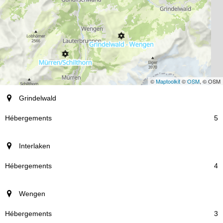
©
Maptoolkit
©
OSM
, © OSM
station
Grindelwald
Hébergements
5
Interlaken
4
Wengen
3