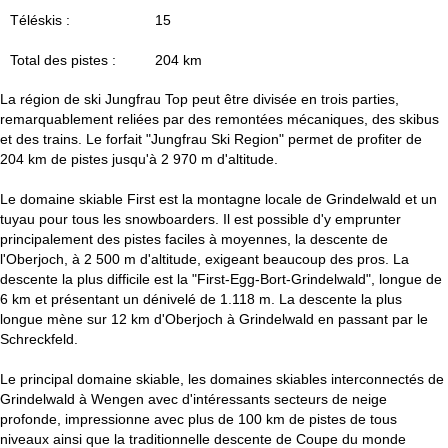
u
Téléskis :
15
e
Total des pistes :
204 km
i
La région de ski Jungfrau Top peut être divisée en trois parties,
remarquablement reliées par des remontées mécaniques, des skibus
l
et des trains. Le forfait "Jungfrau Ski Region" permet de profiter de
204 km de pistes jusqu'à 2 970 m d'altitude.
Le domaine skiable First est la montagne locale de Grindelwald et un
tuyau pour tous les snowboarders. Il est possible d'y emprunter
principalement des pistes faciles à moyennes, la descente de
l'Oberjoch, à 2 500 m d'altitude, exigeant beaucoup des pros. La
descente la plus difficile est la "First-Egg-Bort-Grindelwald", longue de
6 km et présentant un dénivelé de 1.118 m. La descente la plus
longue mène sur 12 km d'Oberjoch à Grindelwald en passant par le
Schreckfeld.
Le principal domaine skiable, les domaines skiables interconnectés de
Grindelwald à Wengen avec d'intéressants secteurs de neige
profonde, impressionne avec plus de 100 km de pistes de tous
niveaux ainsi que la traditionnelle descente de Coupe du monde