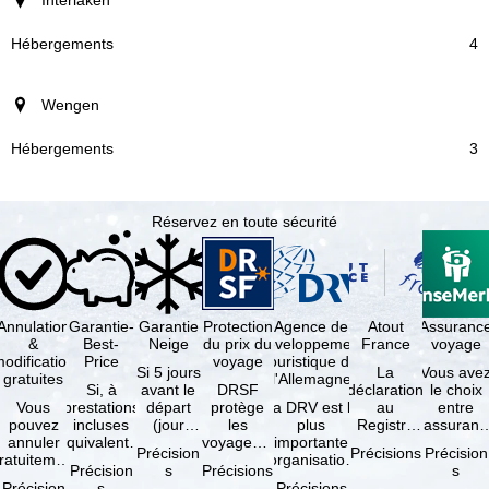
4
Wengen
3
Réservez en toute sécurité
Annulation
Garantie-
Garantie
Protection
Agence de
Atout
Assuranc
&
Best-
Neige
du prix du
développement
France
voyage
odification
Price
voyage
touristique de
Si 5 jours
La
Vous ave
gratuites
l'Allemagne
Si, à
avant le
DRSF
déclaration
le choix
Vous
prestations
départ
protège
La DRV est la
au
entre
pouvez
incluses
(jour
les
plus
Registre
l'assuranc
annuler
équivalentes
d'arrivée),
voyageurs
importante
des
annulatio
Précision
Précisions
Précision
ratuitement
et sous
tous les
qui
organisation
Opérateurs
et
Précision
s
Précisions
s
dans les 5
réserve de
domaines
réservent
des
de
interruptio
Précision
s
Précisions