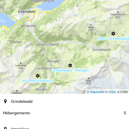
©
Maptoolkit
©
OSM
, © OSM
station
Grindelwald
Hébergements
5
Interlaken