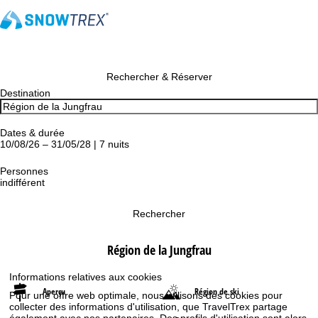
Rechercher & Réserver
Destination
Dates & durée
10/08/26 – 31/05/28 | 7 nuits
Personnes
indifférent
Rechercher
Région de la Jungfrau
Informations relatives aux cookies
Aperçu
Région de ski
Pour une offre web optimale, nous utilisons des cookies pour
collecter des informations d'utilisation, que TravelTrex partage