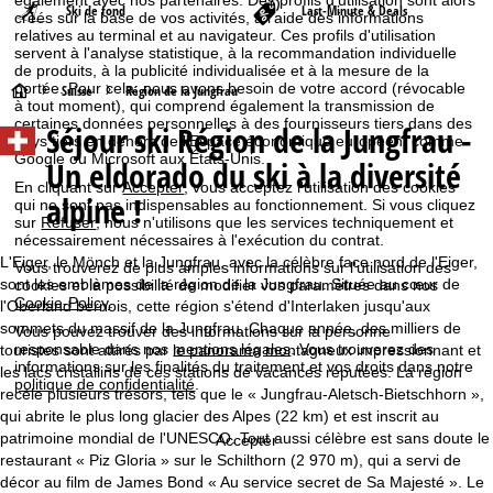
également avec nos partenaires. Des profils d'utilisation sont alors
Ski de fond
Last-Minute & Deals
créés sur la base de vos activités, à l'aide des informations
relatives au terminal et au navigateur. Ces profils d'utilisation
servent à l'analyse statistique, à la recommandation individuelle
de produits, à la publicité individualisée et à la mesure de la
portée. Pour cela, nous avons besoin de votre accord (révocable
P
Suisse
Région de la Jungfrau
à tout moment), qui comprend également la transmission de
certaines données personnelles à des fournisseurs tiers dans des
Séjour ski Région de la Jungfrau -
a
pays tiers en dehors de l'Espace économique européen, comme
Google ou Microsoft aux États-Unis.
Un eldorado du ski à la diversité
g
En cliquant sur
Accepter
, vous acceptez l'utilisation des cookies
alpine !
qui ne sont pas indispensables au fonctionnement. Si vous cliquez
sur
Refuser
, nous n'utilisons que les services techniquement et
e
nécessairement nécessaires à l'exécution du contrat.
L'Eiger, le Mönch et la Jungfrau, avec la célèbre face nord de l'Eiger,
Vous trouverez de plus amples informations sur l'utilisation des
d
sont les emblèmes de la région de la Jungfrau. Située au cœur de
cookies et la possibilité de modifier vos paramètres dans nos
Cookie-Policy
.
l'Oberland bernois, cette région s'étend d'Interlaken jusqu'aux
'
sommets du massif de la Jungfrau. Chaque année, des milliers de
Vous pouvez trouver des informations sur la personne
responsable dans nos
mentions légales
. Vous trouverez des
touristes sont attirés par le panorama montagneux impressionnant et
a
informations sur les finalités du traitement et vos droits dans notre
les lacs cristallins de ces stations de vacances réputées. La région
politique de confidentialité
.
recèle plusieurs trésors, tels que le « Jungfrau-Aletsch-Bietschhorn »,
c
qui abrite le plus long glacier des Alpes (22 km) et est inscrit au
patrimoine mondial de l'UNESCO. Tout aussi célèbre est sans doute le
Accepter
c
restaurant « Piz Gloria » sur le Schilthorn (2 970 m), qui a servi de
décor au film de James Bond « Au service secret de Sa Majesté ». Le