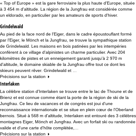
u
« Top of Europe » est la gare ferroviaire la plus haute d'Europe, située
à 3 454 m d'altitude. La région de la Jungfrau est considérée comme
e
un eldorado, en particulier par les amateurs de sports d'hiver.
Grindelwald
i
Au pied de la face nord de l'Eiger, dans le cadre époustouflant formé
l
par l'Eiger, le Mönch et la Jungfrau, se trouve la sympathique station
de Grindelwald. Les maisons en bois patinées par les intempéries
confèrent à ce village d'alpinistes un charme particulier. Avec 204
kilomètres de pistes et un enneigement garanti jusqu'à 2 970 m
d'altitude, le domaine skiable de la Jungfrau offre tout ce dont les
skieurs peuvent rêver. Grindelwald et …
Précisions sur la station
Interlaken
La célèbre station d'Interlaken se trouve entre le lac de Thoune et de
Brienz et est connue comme étant la porte de la région de ski de la
Jungfrau. Ce lieu de vacances et de congrès est joui d'une
reconnaissance internationale et se situe en plein cœur de l'Oberland
bernois. Situé à 568 m d'altitude, Interlaken est entouré des 3 célèbres
montagnes Eiger, Mönch et Jungfrau. Avec un forfait ski ou randonnée
valide et d'une carte d'hôte complétée,…
Précisions sur la station