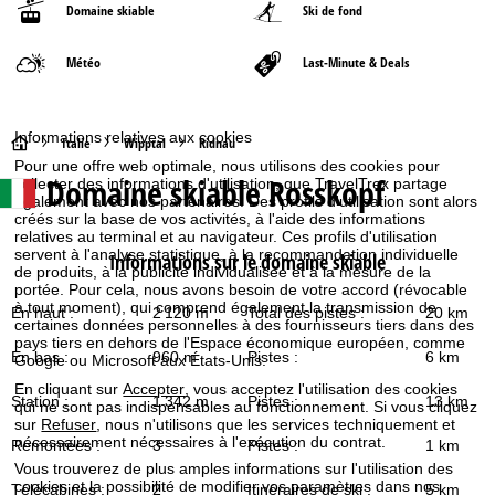
Domaine skiable
Ski de fond
Météo
Last-Minute & Deals
Informations relatives aux cookies
P
Italie
Wipptal
Ridnau
Pour une offre web optimale, nous utilisons des cookies pour
Domaine skiable
Rosskopf
collecter des informations d'utilisation, que TravelTrex partage
a
également avec nos partenaires. Des profils d'utilisation sont alors
créés sur la base de vos activités, à l'aide des informations
g
relatives au terminal et au navigateur. Ces profils d'utilisation
servent à l'analyse statistique, à la recommandation individuelle
Informations sur le domaine skiable
de produits, à la publicité individualisée et à la mesure de la
e
portée. Pour cela, nous avons besoin de votre accord (révocable
à tout moment), qui comprend également la transmission de
En haut :
2 120 m
Total des pistes :
20 km
d
certaines données personnelles à des fournisseurs tiers dans des
pays tiers en dehors de l'Espace économique européen, comme
En bas :
960 m
Pistes :
6 km
Google ou Microsoft aux États-Unis.
'
En cliquant sur
Accepter
, vous acceptez l'utilisation des cookies
Station :
1 342 m
Pistes :
13 km
qui ne sont pas indispensables au fonctionnement. Si vous cliquez
a
sur
Refuser
, nous n'utilisons que les services techniquement et
nécessairement nécessaires à l'exécution du contrat.
Remontées :
3
Pistes :
1 km
c
Vous trouverez de plus amples informations sur l'utilisation des
cookies et la possibilité de modifier vos paramètres dans nos
Télécabines :
2
Itinéraires de ski :
5 km