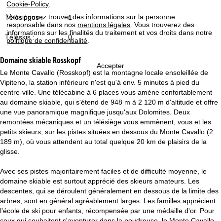
c
Cookie-Policy
.
Vous pouvez trouver des informations sur la personne
Télésièges :
1
u
responsable dans nos
mentions légales
. Vous trouverez des
informations sur les finalités du traitement et vos droits dans notre
Téléskis :
0
politique de confidentialité
.
e
Domaine skiable
Rosskopf
i
Accepter
Le Monte Cavallo (Rosskopf) est la montagne locale ensoleillée de
Vipiteno, la station inférieure n'est qu'à env. 5 minutes à pied du
l
centre-ville. Une télécabine à 6 places vous amène confortablement
au domaine skiable, qui s'étend de 948 m à 2 120 m d'altitude et offre
une vue panoramique magnifique jusqu'aux Dolomites. Deux
remontées mécaniques et un télésiège vous emmènent, vous et les
petits skieurs, sur les pistes situées en dessous du Monte Cavallo (2
189 m), où vous attendent au total quelque 20 km de plaisirs de la
glisse.
Avec ses pistes majoritairement faciles et de difficulté moyenne, le
domaine skiable est surtout apprécié des skieurs amateurs. Les
descentes, qui se déroulent généralement en dessous de la limite des
arbres, sont en général agréablement larges. Les familles apprécient
l'école de ski pour enfants, récompensée par une médaille d'or. Pour
ceux qui souhaitent s'aventurer dans la poudreuse, le Monte Cavallo