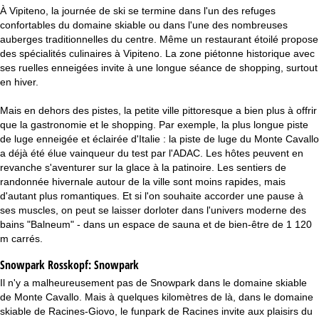
À Vipiteno, la journée de ski se termine dans l'un des refuges
confortables du domaine skiable ou dans l'une des nombreuses
auberges traditionnelles du centre. Même un restaurant étoilé propose
des spécialités culinaires à Vipiteno. La zone piétonne historique avec
ses ruelles enneigées invite à une longue séance de shopping, surtout
en hiver.
Mais en dehors des pistes, la petite ville pittoresque a bien plus à offrir
que la gastronomie et le shopping. Par exemple, la plus longue piste
de luge enneigée et éclairée d'Italie : la piste de luge du Monte Cavallo
a déjà été élue vainqueur du test par l'ADAC. Les hôtes peuvent en
revanche s'aventurer sur la glace à la patinoire. Les sentiers de
randonnée hivernale autour de la ville sont moins rapides, mais
d'autant plus romantiques. Et si l'on souhaite accorder une pause à
ses muscles, on peut se laisser dorloter dans l'univers moderne des
bains "Balneum" - dans un espace de sauna et de bien-être de 1 120
m carrés.
Snowpark Rosskopf:
Snowpark
Il n'y a malheureusement pas de Snowpark dans le domaine skiable
de Monte Cavallo. Mais à quelques kilomètres de là, dans le domaine
skiable de Racines-Giovo, le funpark de Racines invite aux plaisirs du