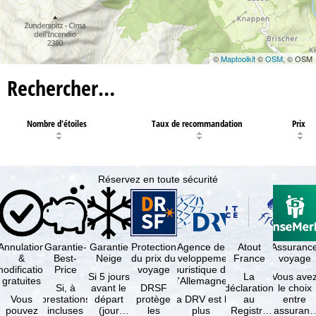
©
Maptoolkit
©
OSM
, © OSM
Rechercher…
Nombre d'étoiles
Taux de recommandation
Prix
Réservez en toute sécurité
Annulation
Garantie-
Garantie
Protection
Agence de
Atout
Assuranc
&
Best-
Neige
du prix du
développement
France
voyage
odification
Price
voyage
touristique de
Si 5 jours
La
Vous ave
gratuites
l'Allemagne
Si, à
avant le
DRSF
déclaration
le choix
Vous
prestations
départ
protège
La DRV est la
au
entre
pouvez
incluses
(jour
les
plus
Registre
l'assuranc